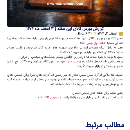
گزارش بورس کالای این هفته | ۳ اسفند ماه ۱۴۰۴
اسفند ۴, ۱۴۰۴
۸:۳۲ ب٫ظ
مس کاتدی در بورس کالای این هفته هم برای هشتمین بار روی پایه معامله شد و تقریبا
اتفاقی مشابه
هفته اول بهمن
افتاد.
یعنی به دلیل اینکه هفته‌ی ابتدایی ماه بود، سهمیه های خرید کاتد باز بودند و تقریبا همان
حدود ۳۴۰۰ تن تقاضای اولیه برای خرید ثبت شدند.
منتها با توجه به رکود چندماهه در بازار و افزایش بیشتر ریسک‌های سیاسی از طرفی
و همینطور زمان تحویل دقیقه نودی
ملی مس
؛ خریدها روی تقاضای نهایی ۳۰۰۰ تن مچ شد و
همچنان رقابتی در بازار صورت نگرفت.
شنیده ها حاکی از آزاد شدن نسبی صادرات غیر رسمی (با کارت های غیر) برای شمش های
مسی ذوبی روایت دارد که در صورت به جریان افتادن دوباره این بخش از صادرات، احتمالا گپ
های قیمتی بین نرخ ضایعات مسی با کاتد کمتر خواهد شد.
یعنی شاید برای هفته های پایانی امسال
شاید افزایش نقدینگی در بازار مس و وقوع رقابت در
بورس کالا
باشیم.
مطالب مرتبط